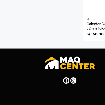
Makita
Colector D
52mm Talad
Makita 191
S/ 160.00