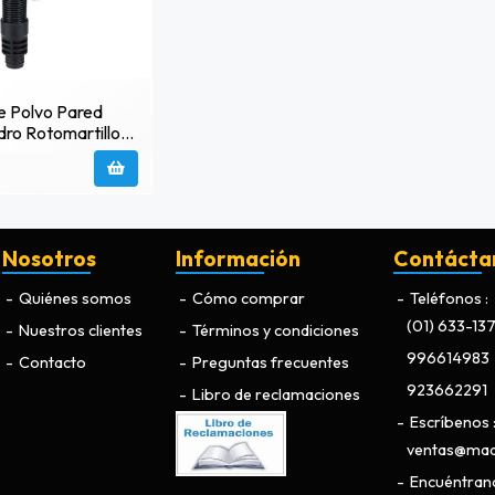
e Polvo Pared
ro Rotomartillo
4x3-8
Nosotros
Información
Contácta
Quiénes somos
Cómo comprar
Teléfonos
(01) 633-13
Nuestros clientes
Términos y condiciones
996614983
Contacto
Preguntas frecuentes
923662291
Libro de reclamaciones
Escríbenos
ventas@maq
Encuéntran