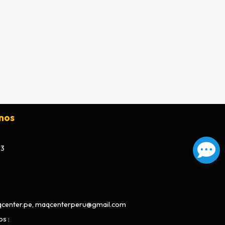
nos
73
center.pe, maqcenterperu@gmail.com
os