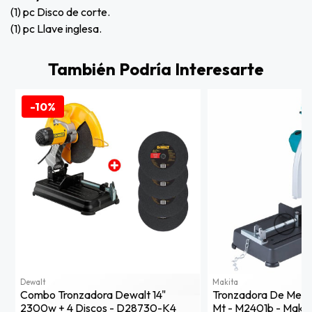
(1) pc Disco de corte.
(1) pc Llave inglesa.
También Podría Interesarte
-10%
Dewalt
Makita
Combo Tronzadora Dewalt 14"
Tronzadora De Meta
2300w + 4 Discos - D28730-K4
Mt - M2401b - Makit