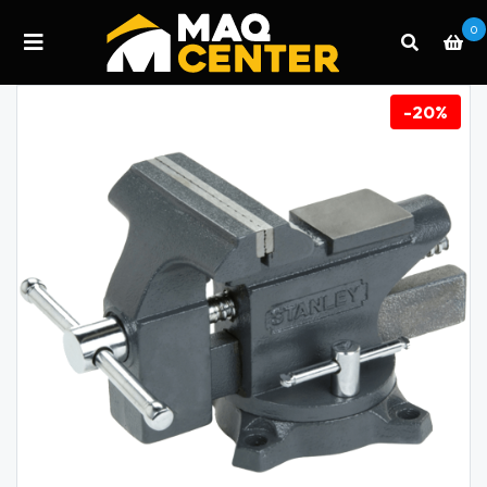
0
-20%