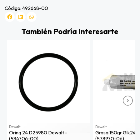
Código: 492668-00
También Podría Interesarte
Dewalt
Dewalt
Oring 24 D25980 Dewalt -
Grasa 150gr Glk249
(584706-00)
(578970-06)