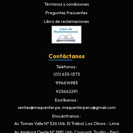
Términos y condiciones
Preguntas frecuentes
Libro de reclamaciones
Contáctanos
Teléfonos
(01) 633-1373
996614983
923662291
Escríbenos
ventas@maqcenter.pe, maqcenterperu@gmail.com
Encuéntranos
Av. Tomas Valle N° 526 Urb. El Trébol, Los Olivos - Lima
Av. América Oeste N° 1981, Urb. Covicorti, Trujillo - Perú