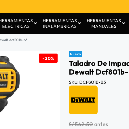
HERRAMIENTAS
HERRAMIENTAS
HERRAMIENTAS
ELÉCTRICAS
INALÁMBRICAS
MANUALES
dewalt dcf801b-b3
Nuevo
-20%
Taladro De Impac
Dewalt Dcf801b
SKU: DCF801B-B3
S/ 562.50
antes