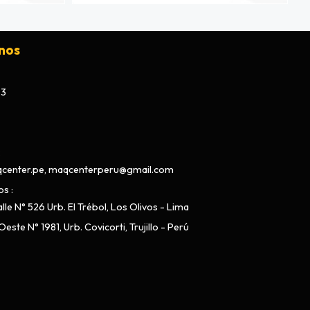
nos
73
center.pe, maqcenterperu@gmail.com
os
lle N° 526 Urb. El Trébol, Los Olivos - Lima
este N° 1981, Urb. Covicorti, Trujillo - Perú