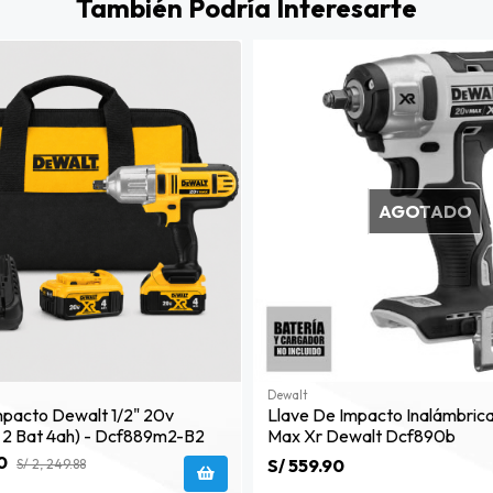
También Podría Interesarte
AGOTADO
Dewalt
mpacto Dewalt 1/2" 20v
Llave De Impacto Inalámbrica
 2 Bat 4ah) - Dcf889m2-B2
Max Xr Dewalt Dcf890b
0
S/ 559.90
S/ 2, 249.88