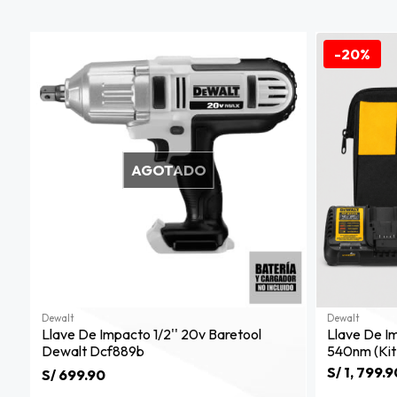
-20%
AGOTADO
Dewalt
Dewalt
Llave De Impacto 1/2'' 20v Baretool
Llave De I
Dewalt Dcf889b
540nm (kit
S/ 1, 799.9
S/ 699.90