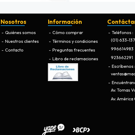
Nosotros
Información
Contácta
Quiénes somos
Cómo comprar
Teléfonos
(01) 633-13
Nuestros clientes
Términos y condiciones
996614983
Contacto
Preguntas frecuentes
923662291
Libro de reclamaciones
Escríbenos
ventas@maq
Encuéntran
Av. Tomas Va
Av. América O