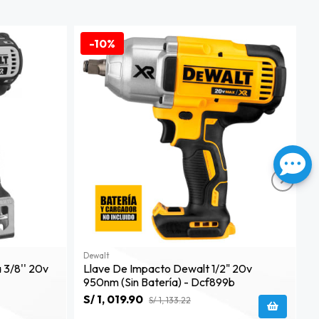
-10%
Dewalt
D
 3/8'' 20v
Llave De Impacto Dewalt 1/2" 20v
B
950nm (sin Batería) - Dcf899b
S/ 1, 019.90
S
S/ 1, 133.22