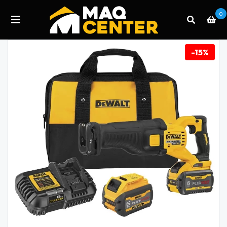
0
-15%