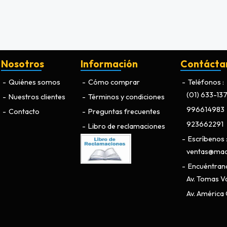
Nosotros
Información
Contácta
Quiénes somos
Cómo comprar
Teléfonos
(01) 633-13
Nuestros clientes
Términos y condiciones
996614983
Contacto
Preguntas frecuentes
923662291
Libro de reclamaciones
Escríbenos
ventas@maq
Encuéntran
Av. Tomas Va
Av. América O