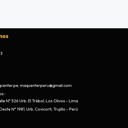
nos
73
center.pe, maqcenterperu@gmail.com
os
lle N° 526 Urb. El Trébol, Los Olivos - Lima
este N° 1981, Urb. Covicorti, Trujillo - Perú