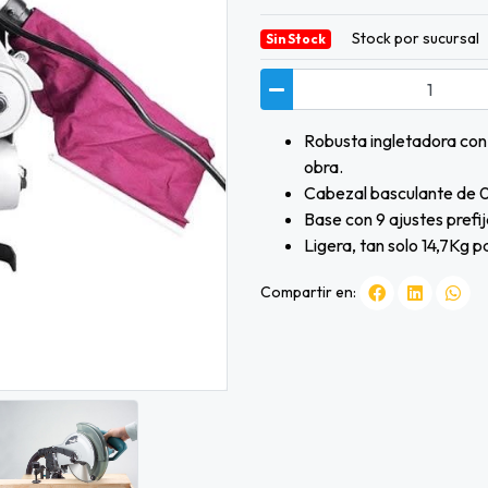
Stock por sucursal
Sin Stock
Robusta ingletadora con
obra.
Cabezal basculante de 0º 
Base con 9 ajustes prefij
Ligera, tan solo 14,7Kg p
Compartir en: