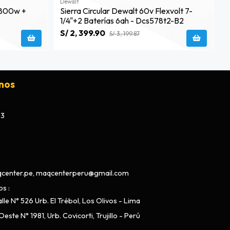
Dewalt
D
 1800w +
Sierra Circular Dewalt 60v Flexvolt 7-
C
1/4"+2 Baterías 6ah - Dcs578t2-B2
B
S/ 2, 399.90
S
S/ 3, 199.87
nos
73
center.pe, maqcenterperu@gmail.com
os
lle N° 526 Urb. El Trébol, Los Olivos - Lima
este N° 1981, Urb. Covicorti, Trujillo - Perú