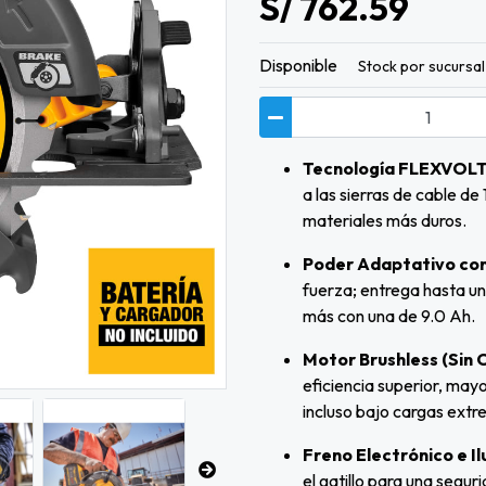
S/ 762.59
Disponible
Stock por sucursal
Tecnología FLEXVOLT
a las sierras de cable de
materiales más duros.
Poder Adaptativo con
fuerza; entrega hasta u
más con una de 9.0 Ah.
Motor Brushless (Sin 
eficiencia superior, mayo
incluso bajo cargas extr
Freno Electrónico e I
el gatillo para una seguri