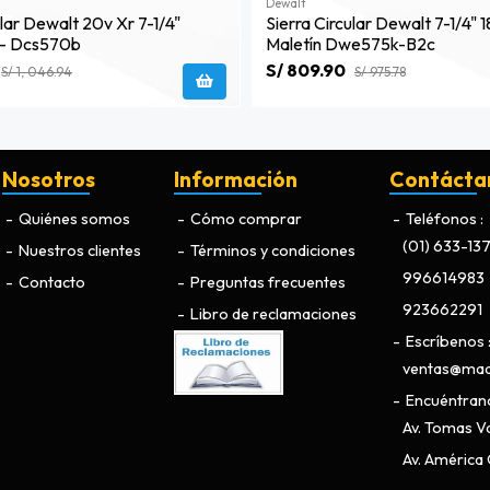
Dewalt
ular Dewalt 20v Xr 7-1/4"
Sierra Circular Dewalt 7-1/4"
- Dcs570b
Maletín Dwe575k-B2c
S/ 809.90
S/ 1, 046.94
S/ 975.78
Nosotros
Información
Contácta
Quiénes somos
Cómo comprar
Teléfonos
(01) 633-13
Nuestros clientes
Términos y condiciones
996614983
Contacto
Preguntas frecuentes
923662291
Libro de reclamaciones
Escríbenos
ventas@maq
Encuéntran
Av. Tomas Va
Av. América O