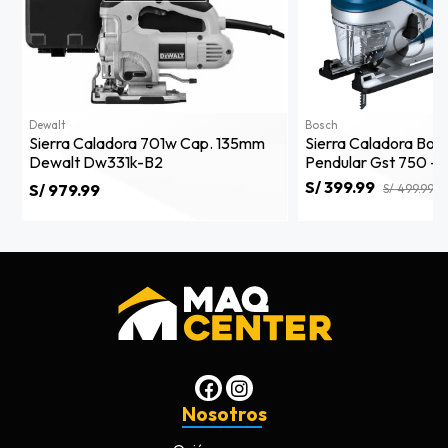
Dewalt
Bosch
Sierra Caladora 701w Cap. 135mm
Sierra Caladora Bos
Dewalt Dw331k-B2
Pendular Gst 750 - 
S/ 399.99
S/ 979.99
S/ 499.99
Nosotros