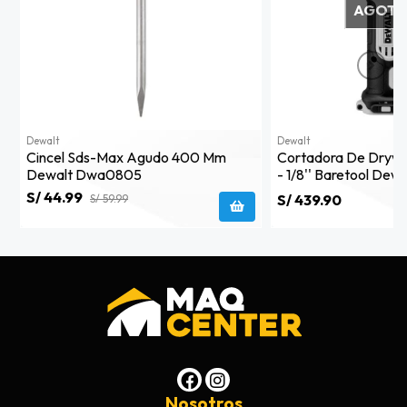
AGOT
Dewalt
Dewalt
Cincel Sds-Max Agudo 400 Mm
Cortadora De Drywal
Dewalt Dwa0805
- 1/8'' Baretool Dew
S/ 44.99
S/ 439.90
S/ 59.99
Nosotros