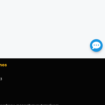
nos
73