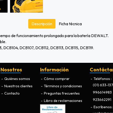
Descripción
Ficha técnica
 tiempo de funcionamiento prolongado para la batería DEWALT.
ble.
, DCB104, DCB107, DCB112, DCB113, DCB115, DCB119.
Nosotros
Información
Contácta
Quiénes somos
Cómo comprar
Teléfonos
(01) 633-13
Nuestros clientes
Términos y condiciones
996614983
Contacto
Preguntas frecuentes
923662291
Libro de reclamaciones
Escríbenos