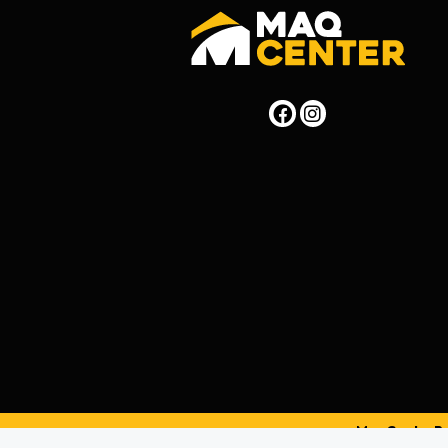
MaqCenterPer