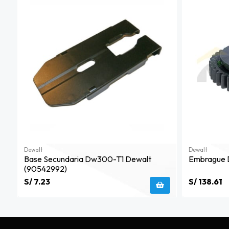
Dewalt
Dewalt
Base Secundaria Dw300-T1 Dewalt
Embrague 
(90542992)
S/ 7.23
S/ 138.61