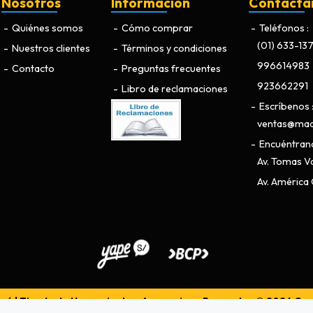
Nosotros
Información
Contácta
Quiénes somos
Cómo comprar
Teléfonos
(01) 633-13
Nuestros clientes
Términos y condiciones
996614983
Contacto
Preguntas frecuentes
923662291
Libro de reclamaciones
Escríbenos
ventas@maq
Encuéntran
Av. Tomas Va
Av. América O
ú | Tienda de Herramientas, Accesorios y Repuestos © 2026
Cre