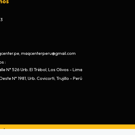
nos
73
center.pe, maqcenterperu@gmail.com
os
lle N° 526 Urb. El Trébol, Los Olivos - Lima
este N° 1981, Urb. Covicorti, Trujillo - Perú
ado por
Bsale