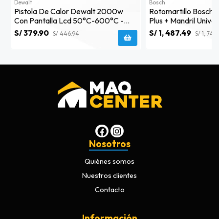
Dewalt
Bosch
Pistola De Calor Dewalt 2000w
Rotomartillo Bosch G
Con Pantalla Lcd 50°c-600°c -
Plus + Mandril Univer
D26414-B2
0611.923.1e1
S/ 379.90
S/ 1, 487.49
S/ 446.94
S/ 1, 749
Nosotros
Quiénes somos
Nuestros clientes
Contacto
Información