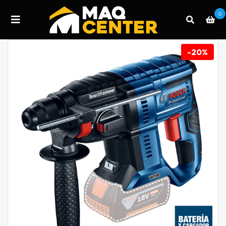
0
-20%