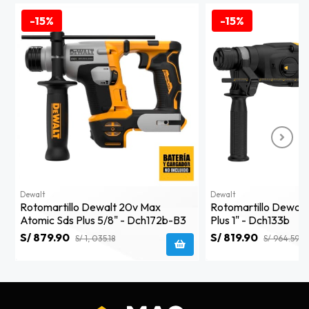
-15%
-15%
Dewalt
Dewalt
Rotomartillo Dewalt 20v Max
Rotomartillo Dewalt
Atomic Sds Plus 5/8" - Dch172b-B3
Plus 1" - Dch133b
S/ 879.90
S/ 819.90
S/ 1, 035.18
S/ 964.59