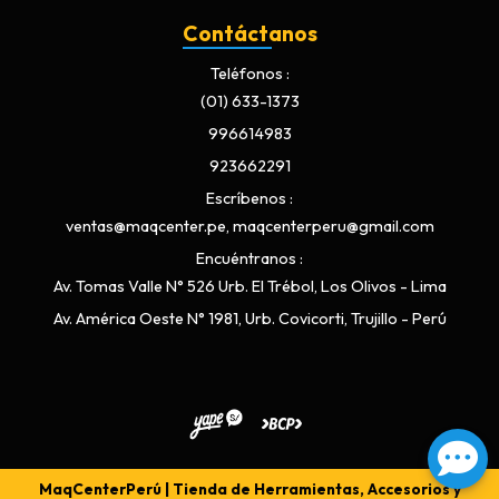
Contáctanos
Teléfonos
(01) 633-1373
996614983
923662291
Escríbenos
ventas@maqcenter.pe, maqcenterperu@gmail.com
Encuéntranos
Av. Tomas Valle N° 526 Urb. El Trébol, Los Olivos - Lima
Av. América Oeste N° 1981, Urb. Covicorti, Trujillo - Perú
MaqCenterPerú | Tienda de Herramientas, Accesorios y