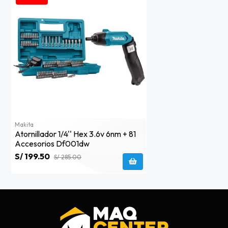
Makita
Atornillador 1/4'' Hex 3.6v 6nm + 81
Accesorios Df001dw
S/ 199.50
S/ 285.00