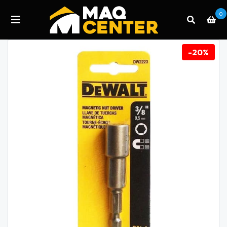
0
-20%