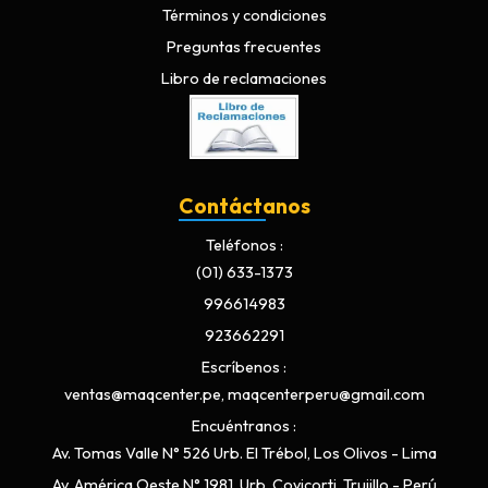
Términos y condiciones
Preguntas frecuentes
Libro de reclamaciones
Contáctanos
Teléfonos
(01) 633-1373
996614983
923662291
Escríbenos
ventas@maqcenter.pe, maqcenterperu@gmail.com
Encuéntranos
Av. Tomas Valle N° 526 Urb. El Trébol, Los Olivos - Lima
Av. América Oeste N° 1981, Urb. Covicorti, Trujillo - Perú