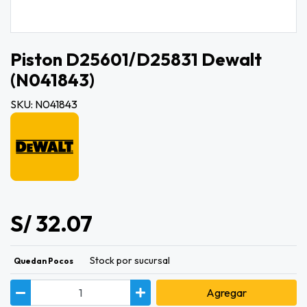
Piston D25601/d25831 Dewalt
(n041843)
SKU: N041843
S/ 32.07
Stock por sucursal
Quedan Pocos
Agregar