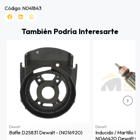
Código: N041843
También Podría Interesarte
Dewalt
Dewalt
Bafle D25831 Dewalt - (n016920)
Inducido / Martillo 
N046420 Dewalt (