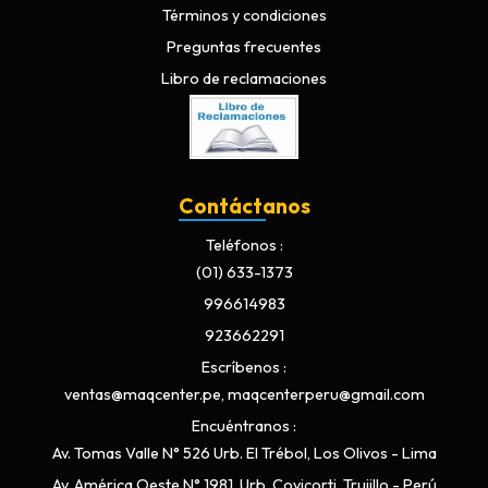
Términos y condiciones
Preguntas frecuentes
Libro de reclamaciones
Contáctanos
Teléfonos
(01) 633-1373
996614983
923662291
Escríbenos
ventas@maqcenter.pe, maqcenterperu@gmail.com
Encuéntranos
Av. Tomas Valle N° 526 Urb. El Trébol, Los Olivos - Lima
Av. América Oeste N° 1981, Urb. Covicorti, Trujillo - Perú