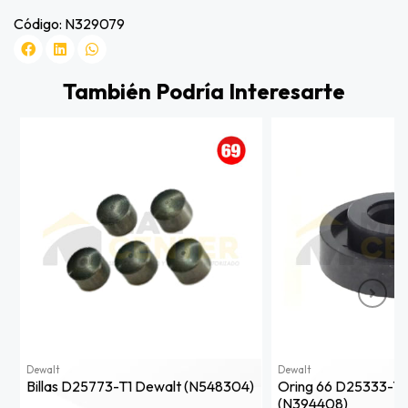
Código: N329079
También Podría Interesarte
Dewalt
Dewalt
Billas D25773-T1 Dewalt (n548304)
Oring 66 D25333-T1
(n394408)