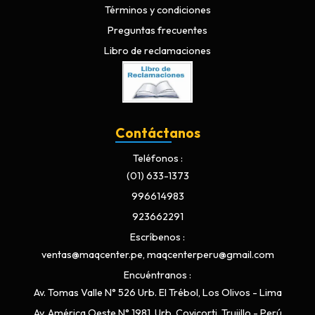
Términos y condiciones
Preguntas frecuentes
Libro de reclamaciones
Contáctanos
Teléfonos
(01) 633-1373
996614983
923662291
Escríbenos
ventas@maqcenter.pe, maqcenterperu@gmail.com
Encuéntranos
Av. Tomas Valle N° 526 Urb. El Trébol, Los Olivos - Lima
Av. América Oeste N° 1981, Urb. Covicorti, Trujillo - Perú