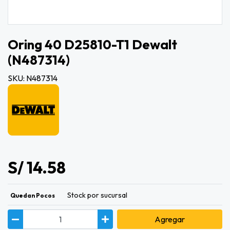
Oring 40 D25810-T1 Dewalt
(n487314)
SKU: N487314
S/ 14.58
Stock por sucursal
Quedan Pocos
Agregar