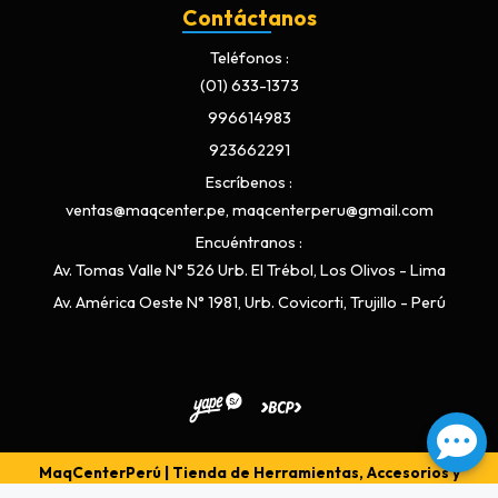
Contáctanos
Teléfonos
(01) 633-1373
996614983
923662291
Escríbenos
ventas@maqcenter.pe, maqcenterperu@gmail.com
Encuéntranos
Av. Tomas Valle N° 526 Urb. El Trébol, Los Olivos - Lima
Av. América Oeste N° 1981, Urb. Covicorti, Trujillo - Perú
MaqCenterPerú | Tienda de Herramientas, Accesorios y
Repuestos © 2026
Creado por
Bsale