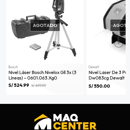
AGOTADO
AGOT
Bosch
Dewalt
Nivel Láser Bosch Nivelox Gll 3x (3
Nivel Laser De 3 Pu
Líneas) – 0601.063.xg0
Dw083cg Dewalt
S/ 524.99
S/ 550.00
S/ 699.99