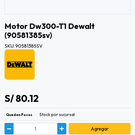
Motor Dw300-T1 Dewalt
(90581385sv)
SKU: 90581385SV
S/ 80.12
Stock por sucursal
Quedan Pocos
Agregar