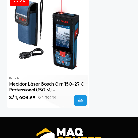
-22%
Bosch
Medidor Láser Bosch Glm 150-27 C
Professional (150 M) –
0601.072.z00
S/ 1, 403.99
S/ 1, 799.99