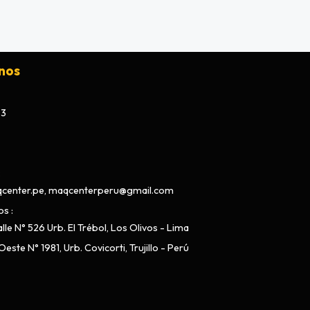
nos
73
center.pe, maqcenterperu@gmail.com
os
lle N° 526 Urb. El Trébol, Los Olivos - Lima
este N° 1981, Urb. Covicorti, Trujillo - Perú