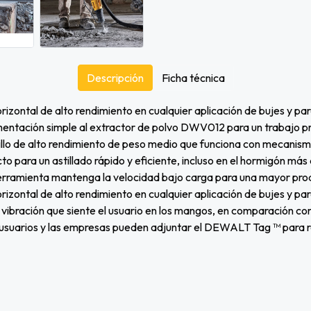
Descripción
Ficha técnica
orizontal de alto rendimiento en cualquier aplicación de bujes y par
limentación simple al extractor de polvo DWV012 para un trabajo p
tillo de alto rendimiento de peso medio que funciona con mecanis
to para un astillado rápido y eficiente, incluso en el hormigón más
herramienta mantenga la velocidad bajo carga para una mayor pro
horizontal de alto rendimiento en cualquier aplicación de bujes y p
ibración que siente el usuario en los mangos, en comparación con 
 usuarios y las empresas pueden adjuntar el DEWALT Tag ™ para ra