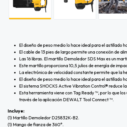
El diseño de peso medio lo hace ideal para el astillado h
El cable de 13 pies de largo permite una conexión de a
Las 16 libras. El martillo Demoledor SDS Max es un mar
Este martillo proporciona 10,5 julios de energía de impac
La electrónica de velocidad constante permite que la 
El diseño de peso medio lo hace ideal para el astillado 
El sistema SHOCKS Active Vibration Control® reduce la v
Esta herramienta viene con Tag Ready ™, por lo que los
través de la aplicación DEWALT Tool Connect ™.
Incluye:
(1) Martillo Demoledor D25832K-B2.
(1) Mango de fianza de 360°.