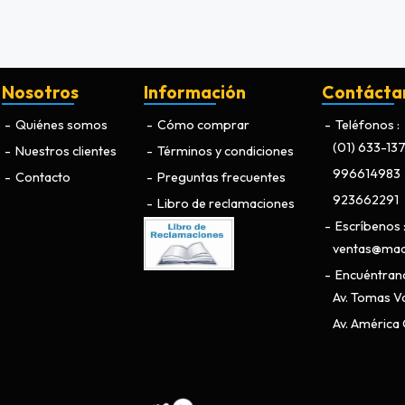
Nosotros
Información
Contácta
Quiénes somos
Cómo comprar
Teléfonos
(01) 633-13
Nuestros clientes
Términos y condiciones
996614983
Contacto
Preguntas frecuentes
923662291
Libro de reclamaciones
Escríbenos
ventas@maq
Encuéntran
Av. Tomas Va
Av. América O