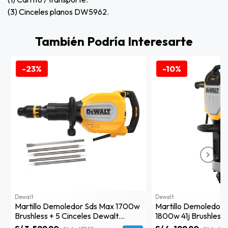
(3) Cinceles planos DW5962.
También Podría Interesarte
-23%
-10%
Dewalt
Dewalt
Martillo Demoledor Sds Max 1700w
Martillo Demoledor
Brushless + 5 Cinceles Dewalt
1800w 41j Brushless
D25911k-K21
D25966-B2