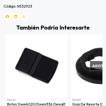
Código: N532923
También Podría Interesarte
AGOT
Dewalt
Dewalt
Boton Dwe4020/dwe4336 Dewalt
Guia De Resorte D2