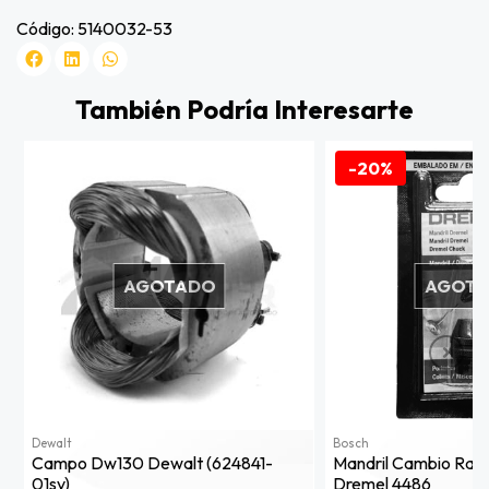
Código: 5140032-53
También Podría Interesarte
-20%
AGOTADO
AGOT
Dewalt
Bosch
Campo Dw130 Dewalt (624841-
Mandril Cambio Rapid
01sv)
Dremel 4486