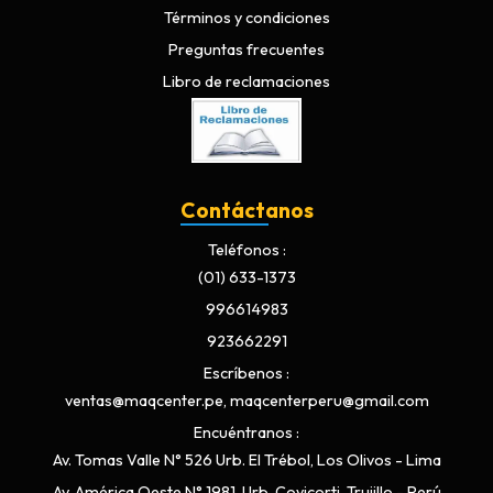
Términos y condiciones
Preguntas frecuentes
Libro de reclamaciones
Contáctanos
Teléfonos
(01) 633-1373
996614983
923662291
Escríbenos
ventas@maqcenter.pe, maqcenterperu@gmail.com
Encuéntranos
Av. Tomas Valle N° 526 Urb. El Trébol, Los Olivos - Lima
Av. América Oeste N° 1981, Urb. Covicorti, Trujillo - Perú