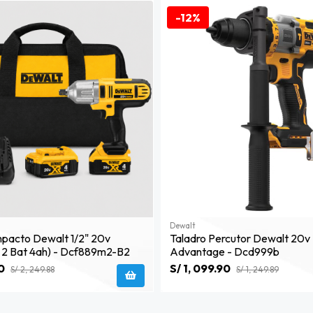
-12%
Dewalt
mpacto Dewalt 1/2" 20v
Taladro Percutor Dewalt 20v 
 2 Bat 4ah) - Dcf889m2-B2
Advantage - Dcd999b
0
S/ 1, 099.90
S/ 2, 249.88
S/ 1, 249.89