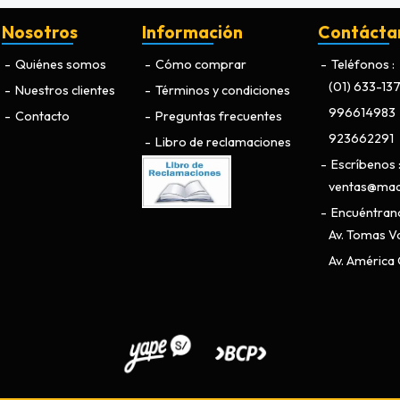
Nosotros
Información
Contácta
Quiénes somos
Cómo comprar
Teléfonos
(01) 633-13
Nuestros clientes
Términos y condiciones
996614983
Contacto
Preguntas frecuentes
923662291
Libro de reclamaciones
Escríbenos
ventas@maq
Encuéntran
Av. Tomas Va
Av. América O