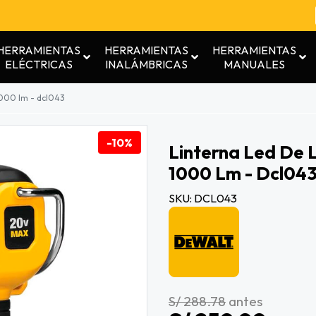
HERRAMIENTAS
HERRAMIENTAS
HERRAMIENTAS
ELÉCTRICAS
INALÁMBRICAS
MANUALES
1000 lm - dcl043
-10%
Linterna Led De 
1000 Lm - Dcl04
SKU: DCL043
S/ 288.78
antes