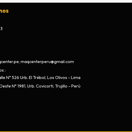
nos
73
center.pe, maqcenterperu@gmail.com
os
lle N° 526 Urb. El Trébol, Los Olivos - Lima
este N° 1981, Urb. Covicorti, Trujillo - Perú