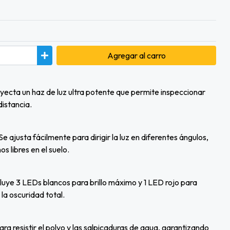
Agregar
al carro
yecta un haz de luz ultra potente que permite inspeccionar
distancia.
Se ajusta fácilmente para dirigir la luz en diferentes ángulos,
s libres en el suelo.
luye 3 LEDs blancos para brillo máximo y 1 LED rojo para
 la oscuridad total.
ra resistir el polvo y las salpicaduras de agua, garantizando