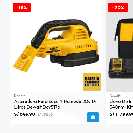
-18%
-20%
Dewalt
Dewalt
Aspiradora Para Seco Y Humedo 20v 1.9
Llave De I
Litros Dewalt Dcv517b
540nm (kit
S/ 649.90
S/ 1, 799.9
S/ 792.56