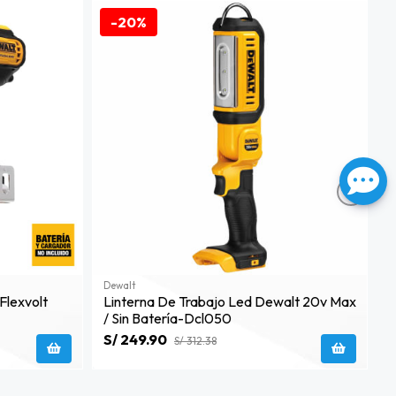
-20%
Dewalt
D
Flexvolt
Linterna De Trabajo Led Dewalt 20v Max
P
/ Sin Batería-Dcl050
P
S/ 249.90
S
S/ 312.38