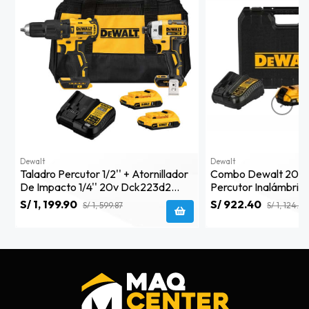
Dewalt
Dewalt
Taladro Percutor 1/2'' + Atornillador
Combo Dewalt 20v X
De Impacto 1/4'' 20v Dck223d2
Percutor Inalámbrico
Dewalt
Dcd7781d2 - B2
S/ 1, 199.90
S/ 922.40
S/ 1, 599.87
S/ 1, 124.88