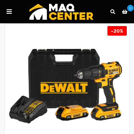
0
-20%