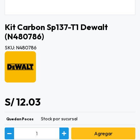
Kit Carbon Sp137-T1 Dewalt
(n480786)
SKU: N480786
S/ 12.03
Stock por sucursal
Quedan Pocos
Agregar