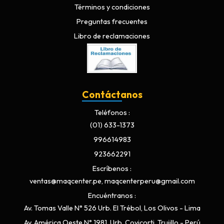
Términos y condiciones
Preguntas frecuentes
Libro de reclamaciones
Contáctanos
Teléfonos
(01) 633-1373
996614983
923662291
Escríbenos
ventas@maqcenter.pe, maqcenterperu@gmail.com
Encuéntranos
Av. Tomas Valle N° 526 Urb. El Trébol, Los Olivos - Lima
Av. América Oeste N° 1981, Urb. Covicorti, Trujillo - Perú