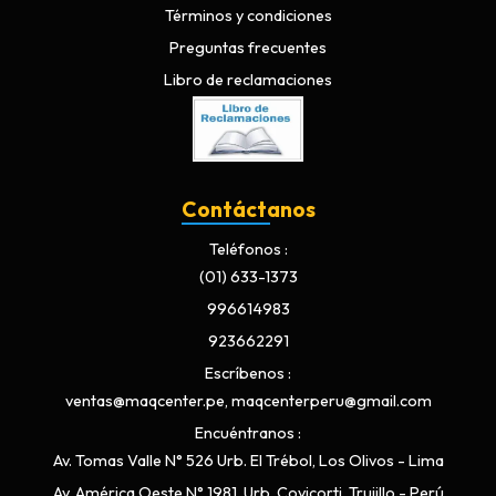
Términos y condiciones
Preguntas frecuentes
Libro de reclamaciones
Contáctanos
Teléfonos
(01) 633-1373
996614983
923662291
Escríbenos
ventas@maqcenter.pe, maqcenterperu@gmail.com
Encuéntranos
Av. Tomas Valle N° 526 Urb. El Trébol, Los Olivos - Lima
Av. América Oeste N° 1981, Urb. Covicorti, Trujillo - Perú