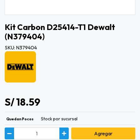
Kit Carbon D25414-T1 Dewalt
(n379404)
SKU: N379404
S/ 18.59
Stock por sucursal
Quedan Pocos
Agregar