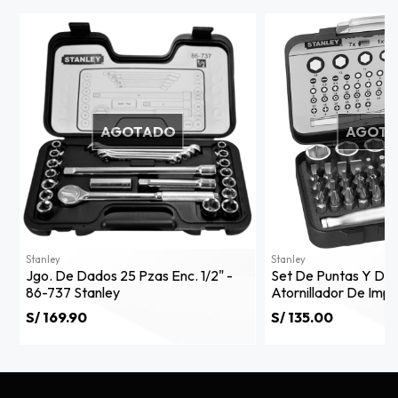
AGOTADO
AGOT
Stanley
Stanley
Jgo. De Dados 25 Pzas Enc. 1/2" -
Set De Puntas Y Da
86-737 Stanley
Atornillador De Imp
Stanley 1-13-906
S/ 169.90
S/ 135.00