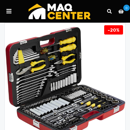
0
-20%