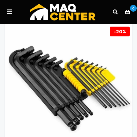
0
-20%