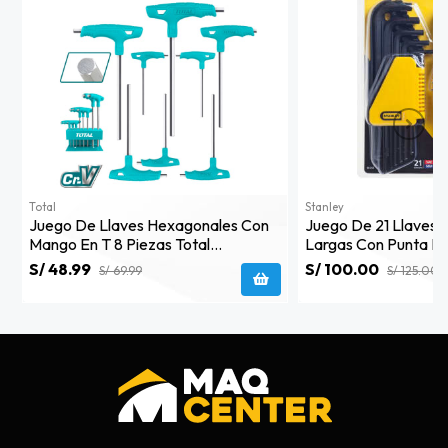
Total
Stanley
Juego De Llaves Hexagonales Con
Juego De 21 Llaves
Mango En T 8 Piezas Total
Largas Con Punta R
Thhw80816
69-258
S/ 48.99
S/ 100.00
S/ 69.99
S/ 125.00