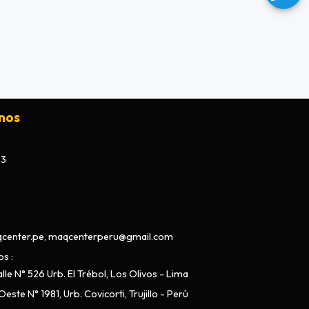
nos
73
center.pe, maqcenterperu@gmail.com
os
lle N° 526 Urb. El Trébol, Los Olivos - Lima
este N° 1981, Urb. Covicorti, Trujillo - Perú