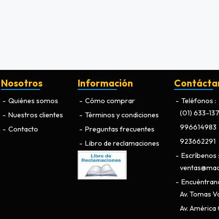
Nosotros
Información
Contácta
Quiénes somos
Cómo comprar
Teléfonos
(01) 633-13
Nuestros clientes
Términos y condiciones
996614983
Contacto
Preguntas frecuentes
923662291
Libro de reclamaciones
Escríbenos
ventas@maq
Encuéntran
Av. Tomas Va
Av. América O