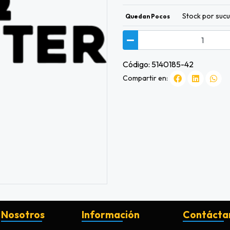
Stock por sucu
Quedan Pocos
Código: 5140185-42
Compartir en:
Nosotros
Información
Contácta