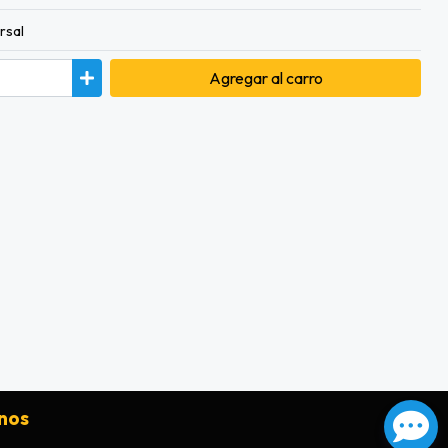
rsal
Agregar
al carro
nos