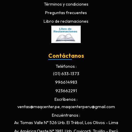
Términos y condiciones
Preguntas frecuentes
Libro de reclamaciones
Contáctanos
Teléfonos
(01) 633-1373
996614983
923662291
Escríbenos
ventas@maqcenter.pe, maqcenterperu@gmail.com
Encuéntranos
Av. Tomas Valle N° 526 Urb. El Trébol, Los Olivos - Lima
Av. América Oeste N° 1981, Urb. Covicorti, Trujillo - Perú