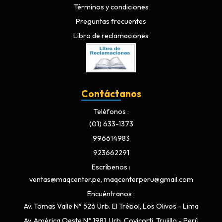
Términos y condiciones
Preguntas frecuentes
Libro de reclamaciones
Contáctanos
Teléfonos
(01) 633-1373
996614983
923662291
Escríbenos
ventas@maqcenter.pe, maqcenterperu@gmail.com
Encuéntranos
Av. Tomas Valle N° 526 Urb. El Trébol, Los Olivos - Lima
Av. América Oeste N° 1981, Urb. Covicorti, Trujillo - Perú