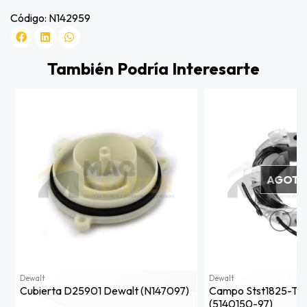
Código: N142959
También Podría Interesarte
AGOT
Dewalt
Dewalt
Cubierta D25901 Dewalt (n147097)
Campo Stst1825-T1 
(5140150-97)