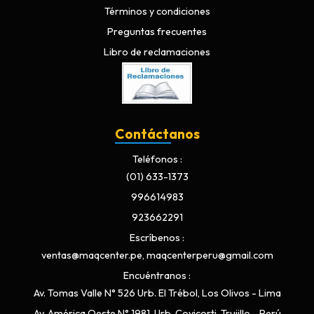
Términos y condiciones
Preguntas frecuentes
Libro de reclamaciones
Contáctanos
Teléfonos
(01) 633-1373
996614983
923662291
Escríbenos
ventas@maqcenter.pe, maqcenterperu@gmail.com
Encuéntranos
Av. Tomas Valle N° 526 Urb. El Trébol, Los Olivos - Lima
Av. América Oeste N° 1981, Urb. Covicorti, Trujillo - Perú