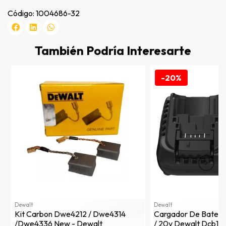
Código: 1004686-32
También Podría Interesarte
-20%
Dewalt
Dewalt
Kit Carbon Dwe4212 / Dwe4314
Cargador De Batería 
/dwe4336 New - Dewalt
/ 20v Dewalt Dcb11