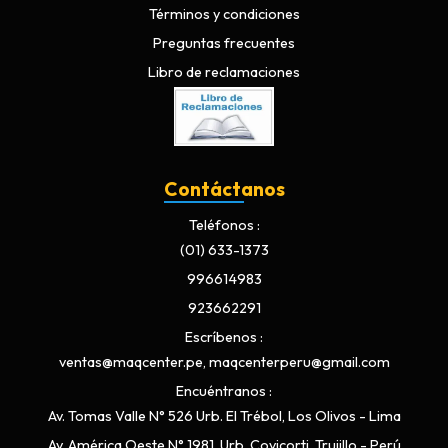
Términos y condiciones
Preguntas frecuentes
Libro de reclamaciones
Contáctanos
Teléfonos
(01) 633-1373
996614983
923662291
Escríbenos
ventas@maqcenter.pe, maqcenterperu@gmail.com
Encuéntranos
Av. Tomas Valle N° 526 Urb. El Trébol, Los Olivos - Lima
Av. América Oeste N° 1981, Urb. Covicorti, Trujillo - Perú