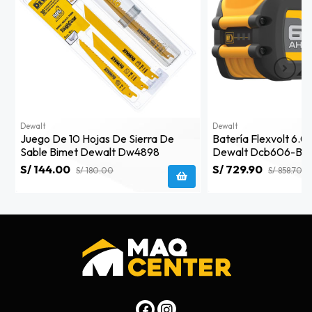
Dewalt
Dewalt
Juego De 10 Hojas De Sierra De
Batería Flexvolt 6.
Sable Bimet Dewalt Dw4898
Dewalt Dcb606-B3
S/ 144.00
S/ 729.90
S/ 180.00
S/ 858.70