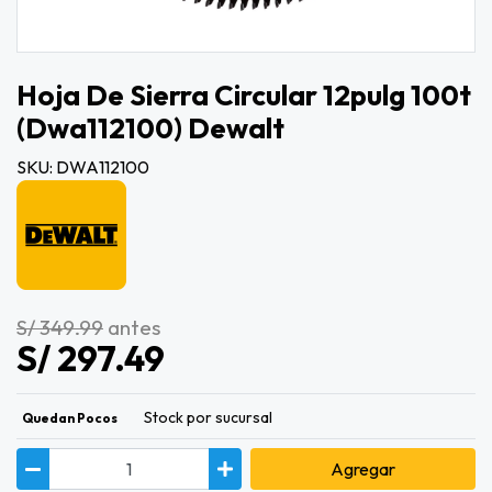
Hoja De Sierra Circular 12pulg 100t
(dwa112100) Dewalt
SKU: DWA112100
S/ 349.99
antes
S/ 297.49
Stock por sucursal
Quedan Pocos
Agregar