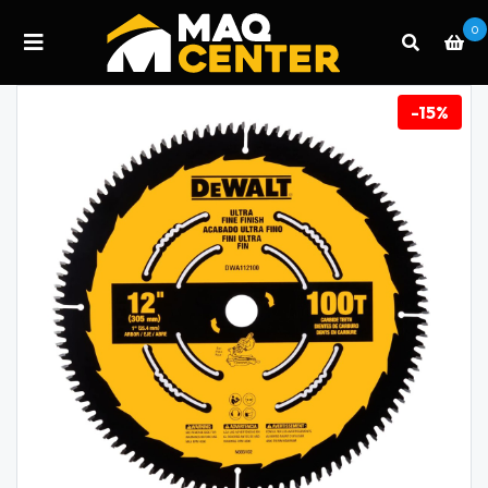
0
-15%