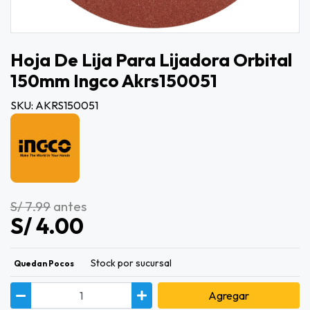
Hoja De Lija Para Lijadora Orbital
150mm Ingco Akrs150051
SKU: AKRS150051
S/ 7.99
antes
S/ 4.00
Stock por sucursal
Quedan Pocos
Agregar