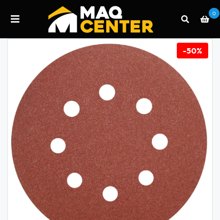
0
-50%