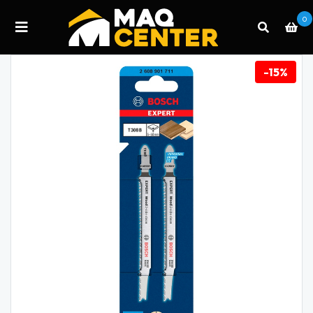
0
-15%