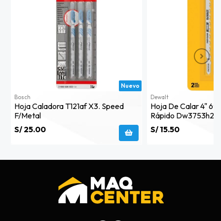
Nuevo
Bosch
Dewalt
Hoja Caladora T121af X3. Speed
Hoja De Calar 4" 6tp
F/metal
Rápido Dw3753h2 D
S/ 25.00
S/ 15.50