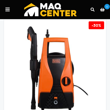
0
-30%