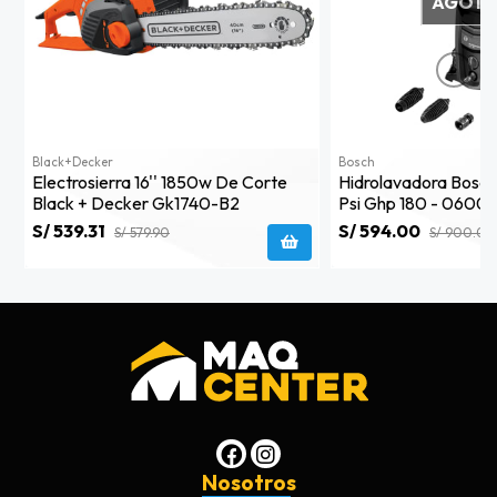
AGOT
Black+decker
Bosch
Electrosierra 16'' 1850w De Corte
Hidrolavadora Bosc
Black + Decker Gk1740-B2
Psi Ghp 180 - 0600
S/ 539.31
S/ 594.00
S/ 579.90
S/ 900.00
Nosotros