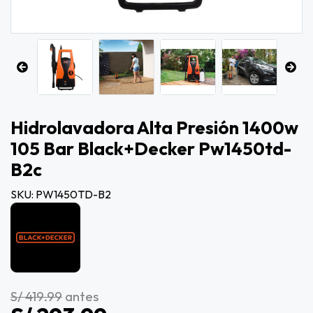
Hidrolavadora Alta Presión 1400w
105 Bar Black+decker Pw1450td-
B2c
SKU: PW1450TD-B2
S/ 419.99
antes