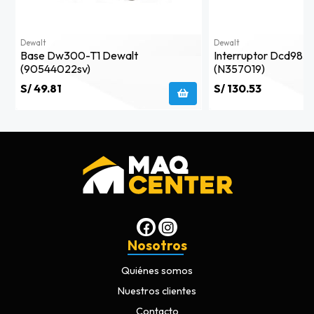
Dewalt
Dewalt
Base Dw300-T1 Dewalt
Interruptor Dcd985
(90544022sv)
(n357019)
S/ 49.81
S/ 130.53
Nosotros
Quiénes somos
Nuestros clientes
Contacto