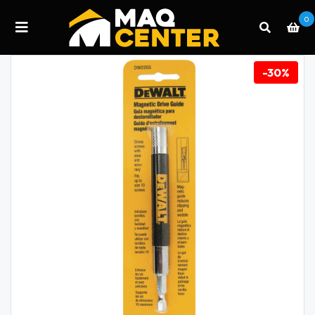
0
-30%