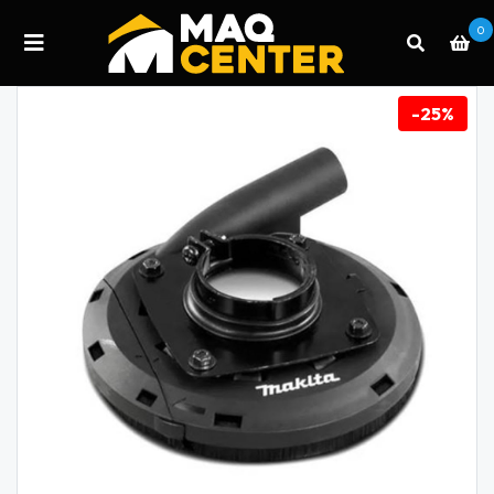
0
-25%