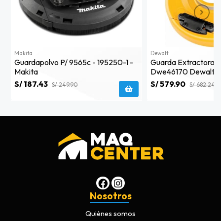
Makita
Dewalt
Guardapolvo P/ 9565c - 195250-1 -
Guarda Extractora D
Makita
Dwe46170 Dewalt
S/ 187.43
S/ 579.90
S/ 249.90
S/ 682.24
Nosotros
Quiénes somos