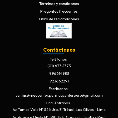
Términos y condiciones
Preguntas frecuentes
Libro de reclamaciones
Contáctanos
Teléfonos
(01) 633-1373
996614983
923662291
Escríbenos
ventas@maqcenter.pe, maqcenterperu@gmail.com
Encuéntranos
Av. Tomas Valle N° 526 Urb. El Trébol, Los Olivos - Lima
Av. América Oeste N° 1981, Urb. Covicorti, Trujillo - Perú