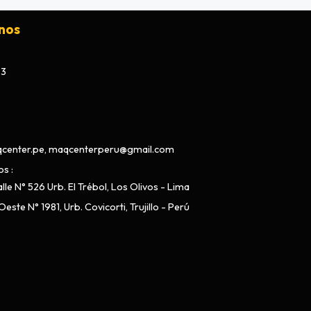
nos
73
center.pe, maqcenterperu@gmail.com
os
lle N° 526 Urb. El Trébol, Los Olivos - Lima
este N° 1981, Urb. Covicorti, Trujillo - Perú