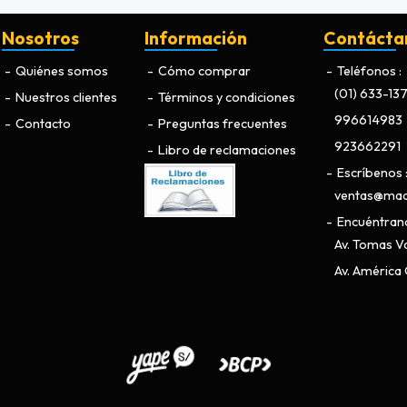
Nosotros
Información
Contácta
Quiénes somos
Cómo comprar
Teléfonos
(01) 633-13
Nuestros clientes
Términos y condiciones
996614983
Contacto
Preguntas frecuentes
923662291
Libro de reclamaciones
Escríbenos
ventas@maq
Encuéntran
Av. Tomas Va
Av. América O