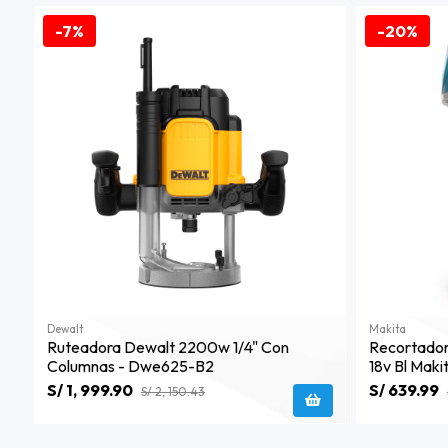
-7%
-20%
Dewalt
Makita
Ruteadora Dewalt 2200w 1/4" Con
Recortadora
Columnas - Dwe625-B2
18v Bl Mak
S/ 1, 999.90
S/ 639.99
S/ 2, 150.43