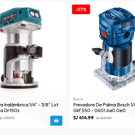
-17%
Bosch
 Inalámbrica 1/4'' - 3/8" Lxt
Fresadora De Palma Bosch 1
ita Drt50z
Gkf 550 - 0601.6a0.0e0
S/ 414.99
S/ 799.99
S/ 499.99