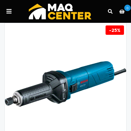
0
-25%